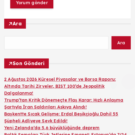
Ara
Ara
Son Gönderi
2 Ağustos 2026 Küresel Piyasalar ve Borsa Raporu:
Altında Tarihi Zirveler, BIST 100’de Jeopolitik
Dalgalanma!
Trump’tan Kritik Dönemeçte Flaş Karar: Hızlı Anlaşma
Şartıyla İran Saldırıları Askıya Alındı!
Başkentte Sıcak Gelişme: Erdal Beşikçioğlu Dahil 55
Şüpheli Adliyeye Sevk Edildi!
Yeni Zelanda’da 5,6 büyüklüğünde deprem
Baltık Semaları Türk Jetlerine Emanet: Estonya’da 7/24