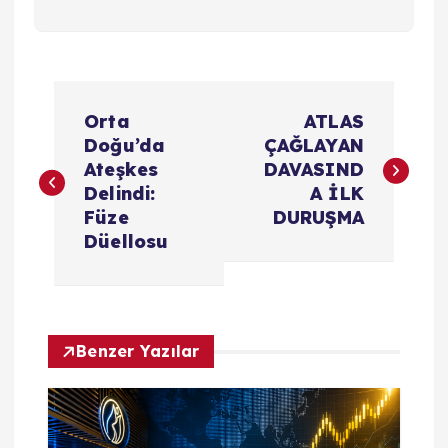
Y
Orta
ATLAS
a
Doğu’da
ÇAĞLAYAN
Ateşkes
DAVASIND
z
Delindi:
A İLK
Füze
DURUŞMA
ı
Düellosu
g
e
Benzer Yazılar
z
i