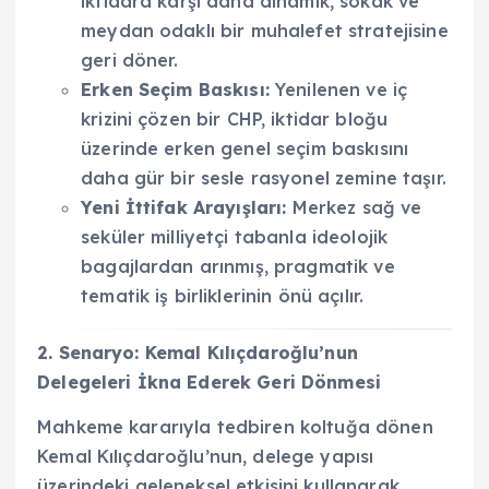
iktidara karşı daha dinamik, sokak ve
meydan odaklı bir muhalefet stratejisine
geri döner.
Erken Seçim Baskısı:
Yenilenen ve iç
krizini çözen bir CHP, iktidar bloğu
üzerinde erken genel seçim baskısını
daha gür bir sesle rasyonel zemine taşır.
Yeni İttifak Arayışları:
Merkez sağ ve
seküler milliyetçi tabanla ideolojik
bagajlardan arınmış, pragmatik ve
tematik iş birliklerinin önü açılır.
2. Senaryo: Kemal Kılıçdaroğlu’nun
Delegeleri İkna Ederek Geri Dönmesi
Mahkeme kararıyla tedbiren koltuğa dönen
Kemal Kılıçdaroğlu’nun, delege yapısı
üzerindeki geleneksel etkisini kullanarak