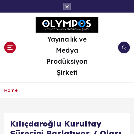
İ
ç
e
r
i
ğ
Yayıncılık ve
e
Medya
a
t
Prodüksiyon
l
Şirketi
a
Home
Kılıçdaroğlu Kurultay
Sürecini Başlatıyor / Olası