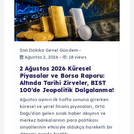
n
m
e
Son Dakika Genel Gündem
s
Ağustos 2, 2026
18 views
2 Ağustos 2026 Küresel
i
Piyasalar ve Borsa Raporu:
Altında Tarihi Zirveler, BIST
100’de Jeopolitik Dalgalanma!
Ağustos ayının ilk hafta sonuna girerken
küresel ve yerel finans piyasaları, Orta
Doğu’dan gelen sıcak haber akışının ve
merkez bankalarının para politikası
sinyallerinin etkisiyle oldukça hareketli bir