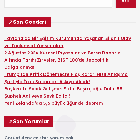
Ara
Son Gönderi
Tayland’da Bir Eğitim Kurumunda Yaşanan Silahlı Olay
ve Toplumsal Yansımaları
2 Ağustos 2026 Küresel Piyasalar ve Borsa Raporu:
Altında Tarihi Zirveler, BIST 100’de Jeopolitik
Dalgalanma!
Trump’tan Kritik Dönemeçte Flaş Karar: Hızlı Anlaşma
Şartıyla İran Saldırıları Askıya Alındı!
Başkentte Sıcak Gelişme: Erdal Beşikçioğlu Dahil 55
Şüpheli Adliyeye Sevk Edildi!
Yeni Zelanda’da 5,6 büyüklüğünde deprem
Son Yorumlar
Görüntülenecek bir yorum yok.