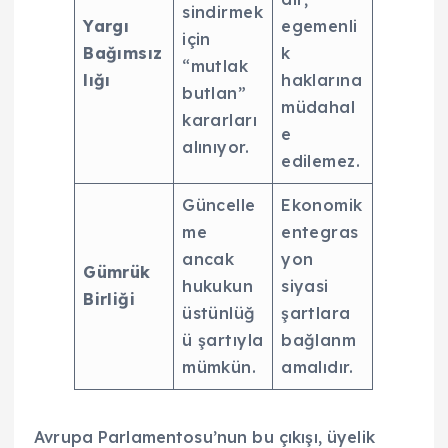
sindirmek
Yargı
egemenli
için
Bağımsız
k
“mutlak
lığı
haklarına
butlan”
müdahal
kararları
e
alınıyor.
edilemez.
Güncelle
Ekonomik
me
entegras
ancak
yon
Gümrük
hukukun
siyasi
Birliği
üstünlüğ
şartlara
ü şartıyla
bağlanm
mümkün.
amalıdır.
Avrupa Parlamentosu’nun bu çıkışı, üyelik