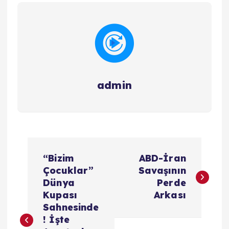
admin
Y
“Bizim
ABD-İran
a
Çocuklar”
Savaşının
Dünya
Perde
z
Kupası
Arkası
Sahnesinde
ı
! İşte