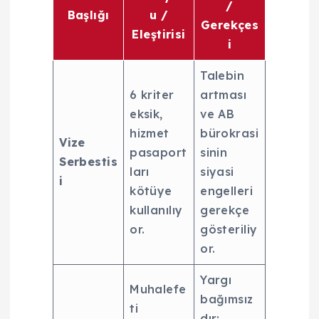
/
Başlığı
u /
Gerekçes
Eleştirisi
i
Talebin
6 kriter
artması
eksik,
ve AB
hizmet
bürokrasi
Vize
pasaport
sinin
Serbestis
ları
siyasi
i
kötüye
engelleri
kullanılıy
gerekçe
or.
gösteriliy
or.
Yargı
Muhalefe
bağımsız
ti
dır;