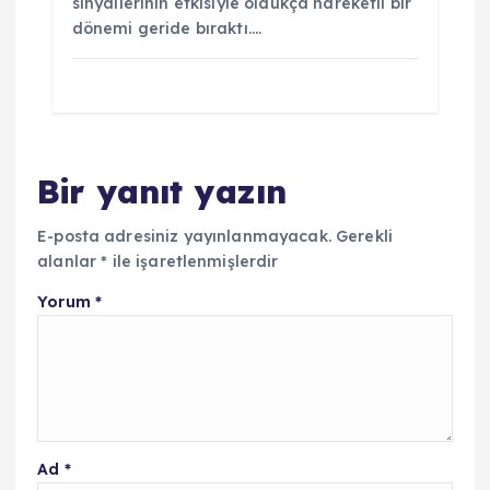
sinyallerinin etkisiyle oldukça hareketli bir
dönemi geride bıraktı.…
Bir yanıt yazın
E-posta adresiniz yayınlanmayacak.
Gerekli
alanlar
*
ile işaretlenmişlerdir
Yorum
*
Ad
*