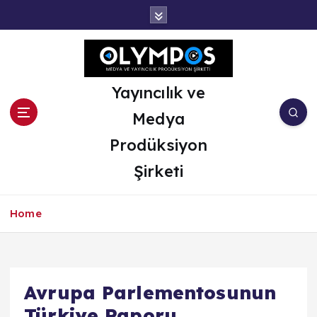
İ
ç
e
r
i
ğ
Yayıncılık ve
e
Medya
a
t
Prodüksiyon
l
Şirketi
a
Home
Avrupa Parlementosunun
Türkiye Raporu