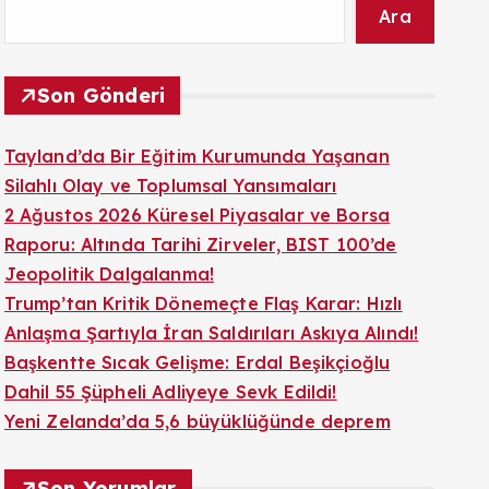
Ara
Son Gönderi
Tayland’da Bir Eğitim Kurumunda Yaşanan
Silahlı Olay ve Toplumsal Yansımaları
2 Ağustos 2026 Küresel Piyasalar ve Borsa
Raporu: Altında Tarihi Zirveler, BIST 100’de
Jeopolitik Dalgalanma!
Trump’tan Kritik Dönemeçte Flaş Karar: Hızlı
Anlaşma Şartıyla İran Saldırıları Askıya Alındı!
Başkentte Sıcak Gelişme: Erdal Beşikçioğlu
Dahil 55 Şüpheli Adliyeye Sevk Edildi!
Yeni Zelanda’da 5,6 büyüklüğünde deprem
Son Yorumlar