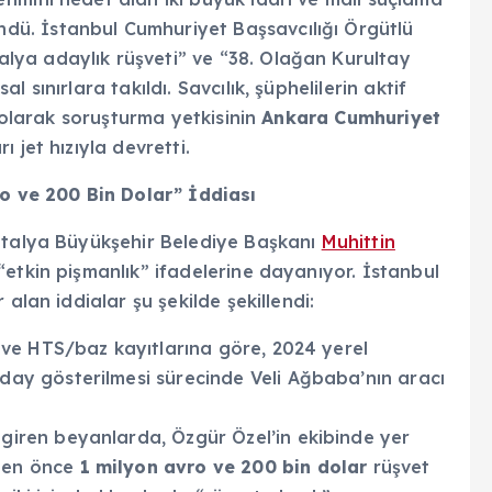
ü. İstanbul Cumhuriyet Başsavcılığı Örgütlü
ya adaylık rüşveti” ve “38. Olağan Kurultay
 sınırlara takıldı. Savcılık, şüphelilerin aktif
l olarak soruşturma yetkisinin
Ankara Cumhuriyet
 jet hızıyla devretti.
ro ve 200 Bin Dolar” İddiası
Antalya Büyükşehir Belediye Başkanı
Muhittin
“etkin pişmanlık” ifadelerine dayanıyor. İstanbul
alan iddialar şu şekilde şekillendi:
 ve HTS/baz kayıtlarına göre, 2024 yerel
day gösterilmesi sürecinde Veli Ağbaba’nın aracı
giren beyanlarda, Özgür Özel’in ekibinde yer
emen önce
1 milyon avro ve 200 bin dolar
rüşvet