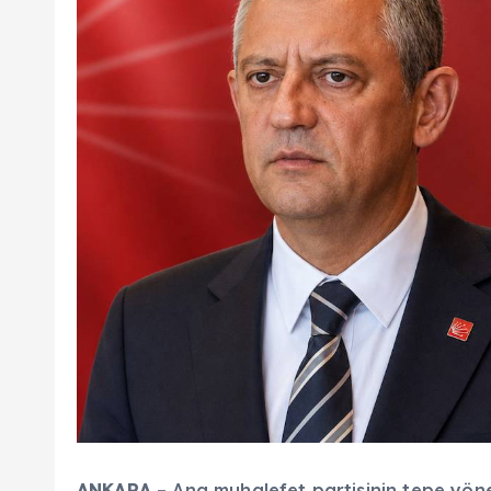
ANKARA
– Ana muhalefet partisinin tepe yöne