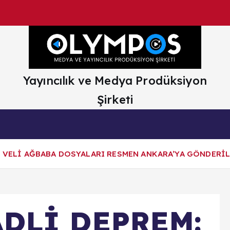
Yayıncılık ve Medya Prodüksiyon
Şirketi
E VELİ AĞBABA DOSYALARI RESMEN ANKARA’YA GÖNDERİL
ADLİ DEPREM: