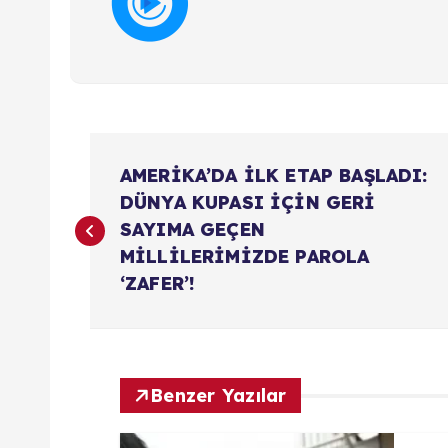
Y
AMERİKA’DA İLK ETAP BAŞLADI:
a
DÜNYA KUPASI İÇİN GERİ
SAYIMA GEÇEN
z
MİLLİLERİMİZDE PAROLA
‘ZAFER’!
ı
g
Benzer Yazılar
e