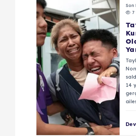
Son
z
7 
Ta
i
Ku
Ol
n
Ya
m
Tay
Non
sald
e
14 y
gerç
s
aile
i
Dev