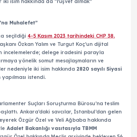
 iki isim hakkında da “rüşvet almak”
u’na Muhalefet”
ğa seçildiği
4-5 Kasım 2023 tarihindeki CHP 38.
Başkanı Özkan Yalım ve Turgut Koç’un dijital
an incelemelerde; delege iradesini parayla
ştırmaya yönelik somut mesajlaşmaların ve
mler nedeniyle iki isim hakkında
2820 sayılı Siyasi
yapılması istendi.
arlamenter Suçları Soruşturma Bürosu’na teslim
aşlattı. Ankara’daki savcılar, İstanbul’dan gelen
inceleyerek Özgür Özel ve Veli Ağbaba hakkında
yle
Adalet Bakanlığı vasıtasıyla TBMM
Özgür Özel hakkında Meclis arşivinde bekleyen 56