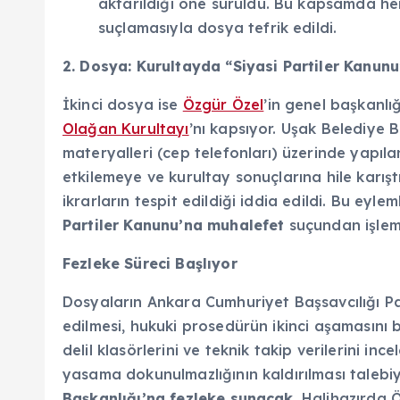
aktarıldığı öne sürüldü. Bu kapsamda her
suçlamasıyla dosya tefrik edildi.
2. Dosya: Kurultayda “Siyasi Partiler Kanun
İkinci dosya ise
Özgür Özel
’in genel başkanlı
Olağan Kurultayı
’nı kapsıyor. Uşak Belediye 
materyalleri (cep telefonları) üzerinde yapıl
etkilemeye ve kurultay sonuçlarına hile karı
ikrarların tespit edildiği iddia edildi. Bu eyle
Partiler Kanunu’na muhalefet
suçundan işlem 
Fezleke Süreci Başlıyor
Dosyaların Ankara Cumhuriyet Başsavcılığı P
edilmesi, hukuki prosedürün ikinci aşamasını b
delil klasörlerini ve teknik takip verilerini 
yasama dokunulmazlığının kaldırılması talebi
Başkanlığı’na fezleke sunacak
. Halihazırda 