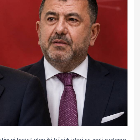
timini hedef alan iki büyük idari ve mali suçlama