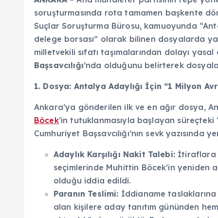
soruşturmasında rota tamamen başkente dönd
Suçlar Soruşturma Bürosu, kamuoyunda “Antal
delege borsası” olarak bilinen dosyalarda yasal
milletvekili sıfatı taşımalarından dolayı yasa
Başsavcılığı
’nda olduğunu belirterek dosyaları
1. Dosya: Antalya Adaylığı İçin “1 Milyon Av
Ankara’ya gönderilen ilk ve en ağır dosya, 
Böcek
’in tutuklanmasıyla başlayan süreçteki 
Cumhuriyet Başsavcılığı’nın sevk yazısında yer 
Adaylık Karşılığı Nakit Talebi:
İtiraflara
seçimlerinde Muhittin Böcek’in yeniden a
olduğu iddia edildi.
Paranın Teslimi:
İddianame taslaklarına 
alan kişilere aday tanıtım gününden h