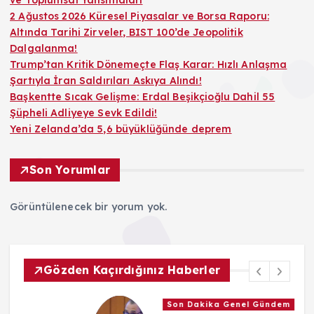
ve Toplumsal Yansımaları
2 Ağustos 2026 Küresel Piyasalar ve Borsa Raporu:
Altında Tarihi Zirveler, BIST 100’de Jeopolitik
Dalgalanma!
Trump’tan Kritik Dönemeçte Flaş Karar: Hızlı Anlaşma
Şartıyla İran Saldırıları Askıya Alındı!
Başkentte Sıcak Gelişme: Erdal Beşikçioğlu Dahil 55
Şüpheli Adliyeye Sevk Edildi!
Yeni Zelanda’da 5,6 büyüklüğünde deprem
Son Yorumlar
Görüntülenecek bir yorum yok.
Gözden Kaçırdığınız Haberler
Son Dakika Genel Gündem