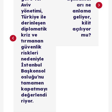
ı
Aviv
arı ne
yönetimi,
anlama
g
Türkiye ile
geliyor,
derinleşen
kilit
e
diplomatik
açılıyor
kriz ve
mu?
z
tırmanan
güvenlik
i
riskleri
nedeniyle
İstanbul
n
Başkonsol
osluğu’nu
m
tamamen
kapatmayı
e
değerlendi
riyor.
s