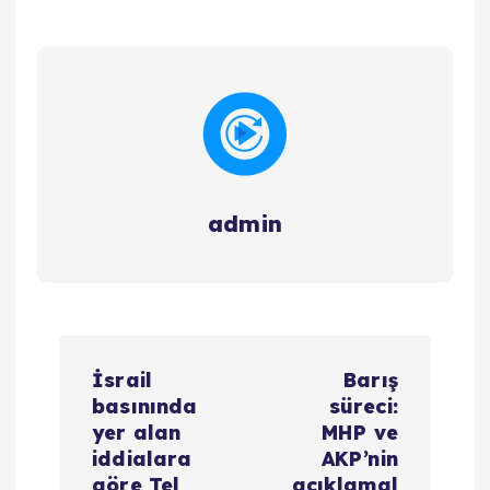
admin
Y
İsrail
Barış
a
basınında
süreci:
yer alan
MHP ve
z
iddialara
AKP’nin
göre Tel
açıklamal