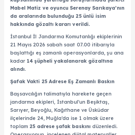
Mabel Matiz ve oyuncu Serenay Sarıkaya’nın
da aralarında bulunduğu 25 ünlü isim
hakkında gözaltı kararı verildi.
İstanbul İl Jandarma Komutanlığı ekiplerinin
21 Mayıs 2026 sabah saat 07.00 itibarıyla
başlattığı eş zamanlı operasyonlarda, şu ana
kadar
14 şüpheli yakalanarak gözaltına
alındı
.
Şafak Vakti 25 Adrese Eş Zamanlı Baskın
Başsavcılığın talimatıyla harekete geçen
jandarma ekipleri, İstanbul’un Beşiktaş,
Sarıyer, Beyoğlu, Kağıthane ve Üsküdar
ilçelerinde 24, Muğla’da ise 1 olmak üzere
toplam
25 adrese şafak baskını
düzenledi.
Operasyonun, incelenen dijital materyaller,