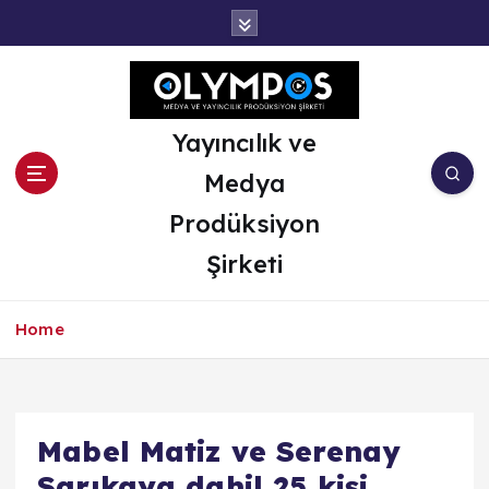
İ
ç
e
r
i
ğ
Yayıncılık ve
e
Medya
a
t
Prodüksiyon
l
Şirketi
a
Home
Mabel Matiz ve Serenay
Sarıkaya dahil 25 kişi