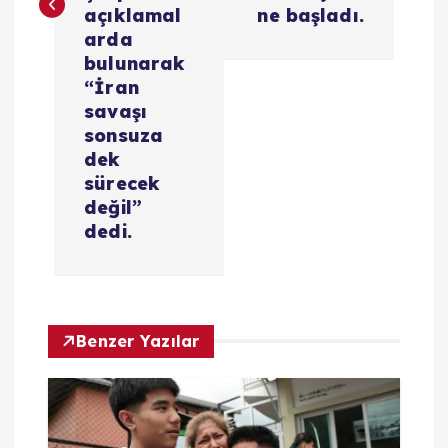
e
açıklamal
ne başladı.
z
arda
bulunarak
i
“İran
savaşı
sonsuza
n
dek
sürecek
m
değil”
dedi.
e
s
i
Benzer Yazılar