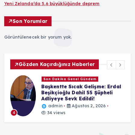
Yeni Zelanda’da 5,6 büyüklüğünde deprem
Son Yorumlar
Görüntülenecek bir yorum yok.
Gözden Kaçırdığınız Haberler
Son Dakika Genel Gündem
Başkentte Sıcak Gelişme: Erdal
Beşikçioğlu Dahil 55 Şüpheli
Adliyeye Sevk Edildi!
admin
Ağustos 2, 2026
34 views
4