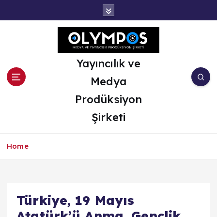
İ
ç
e
r
i
ğ
Yayıncılık ve
e
Medya
a
t
Prodüksiyon
l
Şirketi
a
Home
Türkiye, 19 Mayıs
Atatürk’ü Anma, Gençlik