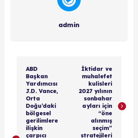
admin
Y
ABD
İktidar ve
a
Başkan
muhalefet
Yardımcısı
kulisleri
z
J.D. Vance,
2027 yılının
Orta
sonbahar
ı
Doğu’daki
ayları için
bölgesel
“öne
g
gerilimlere
alınmış
ilişkin
seçim”
çarpıcı
stratejileri