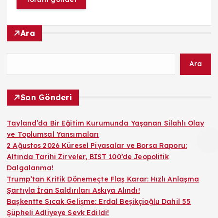
Ara
Ara
Son Gönderi
Tayland’da Bir Eğitim Kurumunda Yaşanan Silahlı Olay
ve Toplumsal Yansımaları
2 Ağustos 2026 Küresel Piyasalar ve Borsa Raporu:
Altında Tarihi Zirveler, BIST 100’de Jeopolitik
Dalgalanma!
Trump’tan Kritik Dönemeçte Flaş Karar: Hızlı Anlaşma
Şartıyla İran Saldırıları Askıya Alındı!
Başkentte Sıcak Gelişme: Erdal Beşikçioğlu Dahil 55
Şüpheli Adliyeye Sevk Edildi!