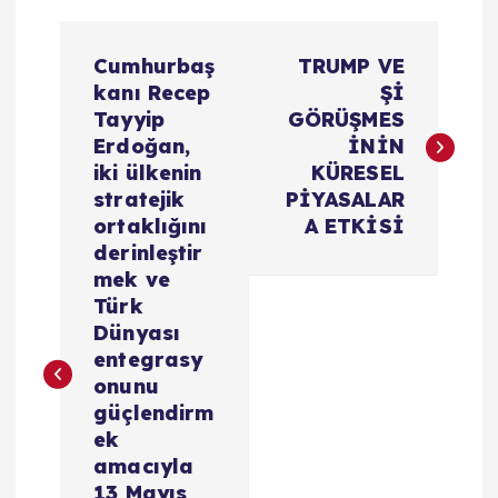
Y
Cumhurbaş
TRUMP VE
a
kanı Recep
Şİ
Tayyip
GÖRÜŞMES
z
Erdoğan,
İNİN
iki ülkenin
KÜRESEL
ı
stratejik
PİYASALAR
ortaklığını
A ETKİSİ
g
derinleştir
mek ve
e
Türk
Dünyası
z
entegrasy
onunu
i
güçlendirm
ek
amacıyla
n
13 Mayıs