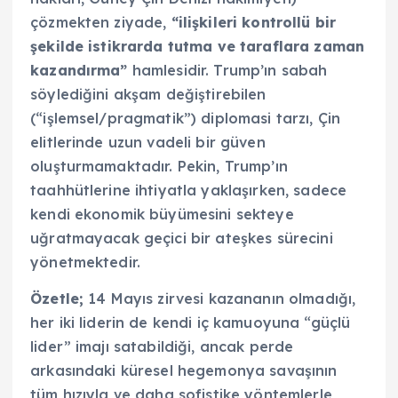
çözmekten ziyade,
“ilişkileri kontrollü bir
şekilde istikrarda tutma ve taraflara zaman
kazandırma”
hamlesidir. Trump’ın sabah
söylediğini akşam değiştirebilen
(“işlemsel/pragmatik”) diplomasi tarzı, Çin
elitlerinde uzun vadeli bir güven
oluşturmamaktadır. Pekin, Trump’ın
taahhütlerine ihtiyatla yaklaşırken, sadece
kendi ekonomik büyümesini sekteye
uğratmayacak geçici bir ateşkes sürecini
yönetmektedir.
Özetle;
14 Mayıs zirvesi kazananın olmadığı,
her iki liderin de kendi iç kamuoyuna “güçlü
lider” imajı satabildiği, ancak perde
arkasındaki küresel hegemonya savaşının
tüm hızıyla ve daha sofistike yöntemlerle