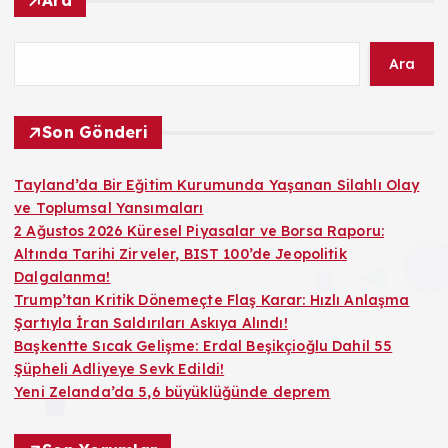
Ara
Ara
Son Gönderi
Tayland’da Bir Eğitim Kurumunda Yaşanan Silahlı Olay
ve Toplumsal Yansımaları
2 Ağustos 2026 Küresel Piyasalar ve Borsa Raporu:
Altında Tarihi Zirveler, BIST 100’de Jeopolitik
Dalgalanma!
Trump’tan Kritik Dönemeçte Flaş Karar: Hızlı Anlaşma
Şartıyla İran Saldırıları Askıya Alındı!
Başkentte Sıcak Gelişme: Erdal Beşikçioğlu Dahil 55
Şüpheli Adliyeye Sevk Edildi!
Yeni Zelanda’da 5,6 büyüklüğünde deprem