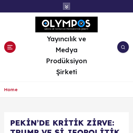
İ
ç
e
r
i
ğ
Yayıncılık ve
e
Medya
a
t
Prodüksiyon
l
Şirketi
a
Home
PEKİN’DE KRİTİK ZİRVE:
TRUMP VE Şİ JEOPOLİTİK