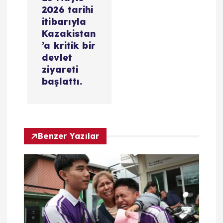
2026 tarihi
m
itibarıyla
Kazakistan
e
’a kritik bir
devlet
s
ziyareti
başlattı.
i
Benzer Yazılar